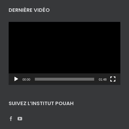
DERNIÈRE VIDÉO
Lecteur
vidéo
00:00
01:48
SUIVEZ L’INSTITUT POUAH