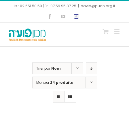
Skip
Is : 02 651 50 50 | Fr : 07 59 95 37 25
|
david@puah.org.il
to
Facebook
YouTube
content
Ouvrir la barre d’outils
Trier par
Nom
Montrer
24 produits