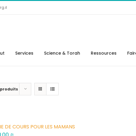
g.il
tut
Services
Science & Torah
Ressources
Fai
 produits
IE DE COURS POUR LES MAMANS
0.00
₪