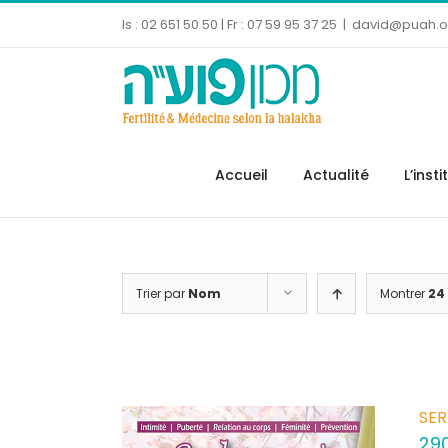
Skip
Is : 02 651 50 50 | Fr : 07 59 95 37 25
|
david@puah.or
to
content
Ouvrir la barre d’outils
Accueil
Actualité
L’insti
Trier par
Nom
Montrer
24
SER
29