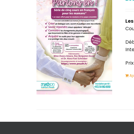
Les
Cou
Déb
Int
Pri
Aj