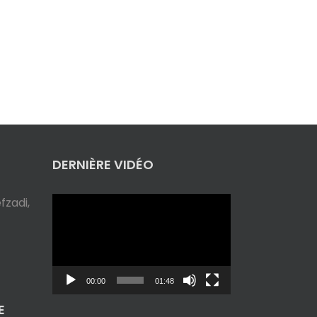
DERNIÈRE VIDÉO
Lecteur
zadi,
vidéo
00:00
01:48
E