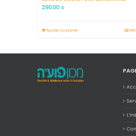
290.00
₪
Ajouter au panier
Déta
PAG
Acc
Ser
L’in
Con