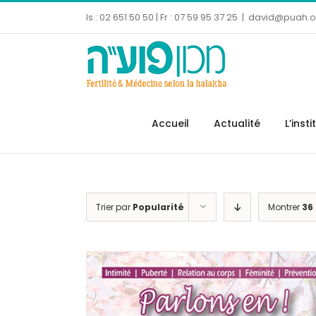
Skip
Is : 02 651 50 50 | Fr : 07 59 95 37 25
|
david@puah.or
to
content
Ouvrir la barre d’outils
Accueil
Actualité
L’insti
Trier par
Popularité
Montrer
36