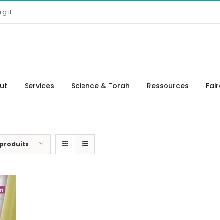
g.il
tut
Services
Science & Torah
Ressources
Fai
 produits