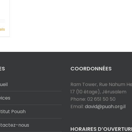
ils
ES
COORDONNÉES
ueil
Ram Tower, Rue Nahum Hef
17 (10 étage), Jérusalem
vices
Phone: 02 651 50 50
Email:
david@puah.org.il
stitut Pouah
tactez-nous
HORAIRES D’OUVERTUR