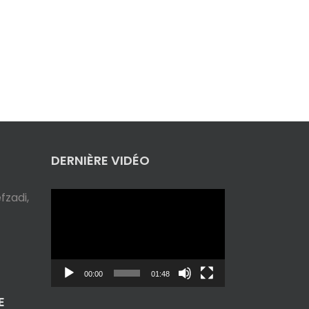
DERNIÈRE VIDÉO
Lecteur
zadi,
vidéo
00:00
01:48
E