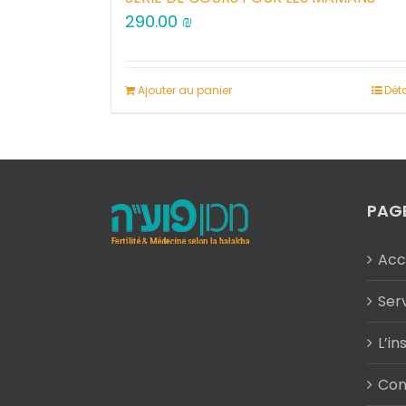
290.00
₪
Ajouter au panier
Déta
PAG
Acc
Ser
L’in
Con