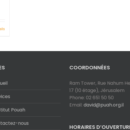
ils
ES
COORDONNÉES
ueil
Ram Tower, Rue Nahum Hef
17 (10 étage), Jérusalem
vices
Phone: 02 651 50 50
Email:
david@puah.org.il
stitut Pouah
tactez-nous
HORAIRES D’OUVERTUR