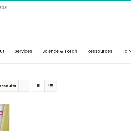
g.il
tut
Services
Science & Torah
Ressources
Fai
 produits