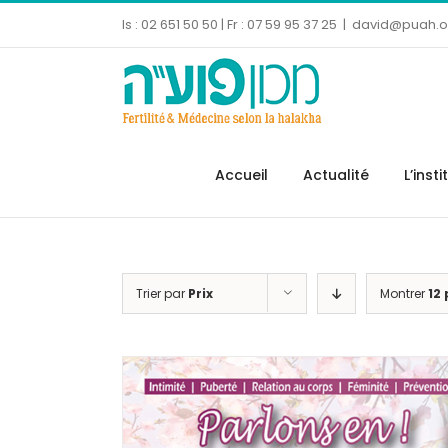
Skip
Is : 02 651 50 50 | Fr : 07 59 95 37 25
|
david@puah.or
to
content
Ouvrir la barre d’outils
Accueil
Actualité
L’insti
Trier par
Prix
Montrer
12