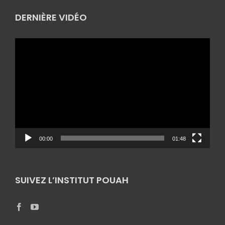
DERNIÈRE VIDÉO
Lecteur
vidéo
00:00
01:48
SUIVEZ L’INSTITUT POUAH