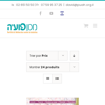
Skip
Is : 02 651 50 50 | Fr : 07 59 95 37 25
|
david@puah.org.il
to
Facebook
YouTube
content
Ouvrir la barre d’outils
Trier par
Prix
Montrer
24 produits