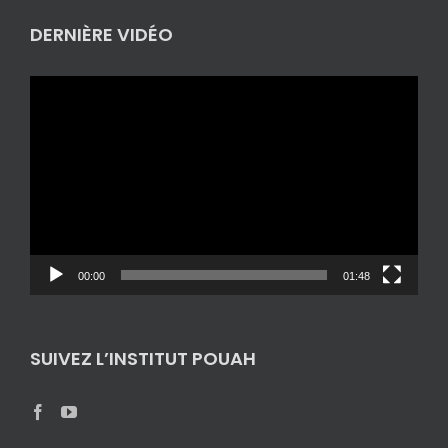
DERNIÈRE VIDÉO
Lecteur
vidéo
00:00
01:48
SUIVEZ L’INSTITUT POUAH