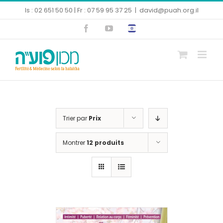
Skip
Is : 02 651 50 50 | Fr : 07 59 95 37 25
|
david@puah.org.il
to
Facebook
YouTube
content
Ouvrir la barre d’outils
Trier par
Prix
Montrer
12 produits