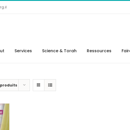
g.il
tut
Services
Science & Torah
Ressources
Fai
 produits