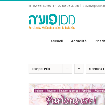
Skip
Is : 02 651 50 50 | Fr : 07 59 95 37 25
|
david@puah.or
to
content
Ouvrir la barre d’outils
Accueil
Actualité
L’insti
Trier par
Prix
Montrer
24