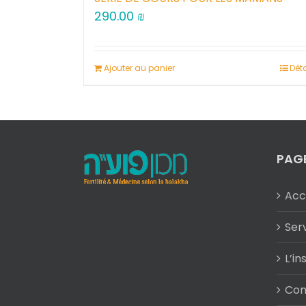
290.00
₪
Ajouter au panier
Déta
PAG
Acc
Ser
L’in
Con