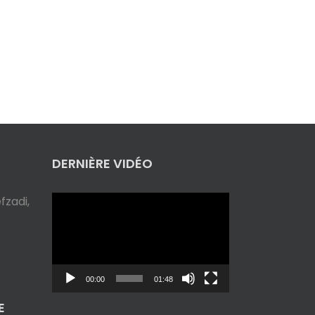
DERNIÈRE VIDÉO
Lecteur
zadi,
vidéo
00:00
01:48
E