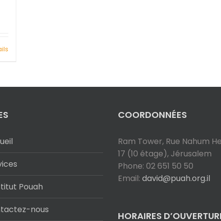
ils
ES
COORDONNÉES
ueil
Ram Tower, Rue Nahum Hef
17 (10 étage), Jérusalem
vices
Phone: 02 651 50 50
Email:
david@puah.org.il
stitut Pouah
tactez-nous
HORAIRES D’OUVERTUR