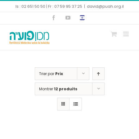
Skip
Is : 02 651 50 50 | Fr : 07 59 95 37 25
|
david@puah.org.il
to
Facebook
YouTube
content
Ouvrir la barre d’outils
Trier par
Prix
Montrer
12 produits