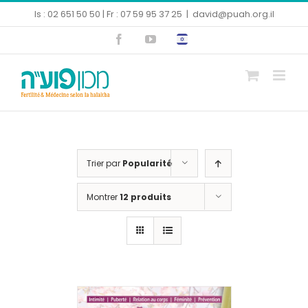
Skip
Is : 02 651 50 50 | Fr : 07 59 95 37 25
|
david@puah.org.il
to
Facebook
YouTube
content
Ouvrir la barre d’outils
Trier par
Popularité
Montrer
12 produits