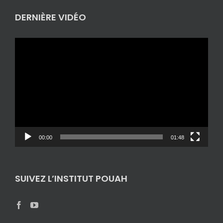
DERNIÈRE VIDÉO
Lecteur
vidéo
00:00
01:48
SUIVEZ L’INSTITUT POUAH