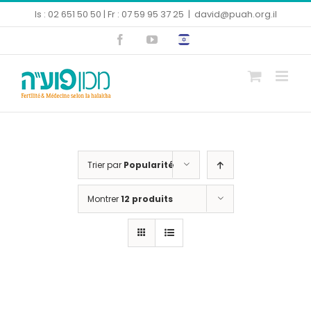
Skip
Is : 02 651 50 50 | Fr : 07 59 95 37 25
|
david@puah.org.il
to
Facebook
YouTube
content
Ouvrir la barre d’outils
Trier par
Popularité
Montrer
12 produits