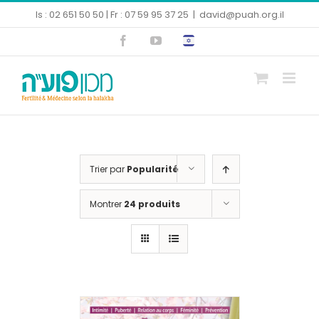
Skip
Is : 02 651 50 50 | Fr : 07 59 95 37 25
|
david@puah.org.il
to
Facebook
YouTube
content
Ouvrir la barre d’outils
Trier par
Popularité
Montrer
24 produits