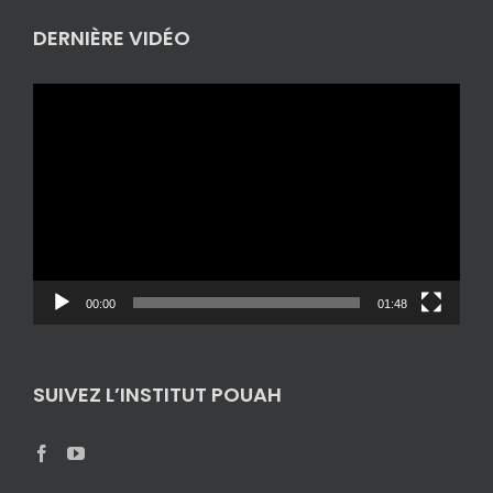
DERNIÈRE VIDÉO
Lecteur
vidéo
00:00
01:48
SUIVEZ L’INSTITUT POUAH