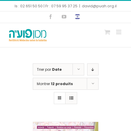
Skip
Is : 02 651 50 50 | Fr : 07 59 95 37 25
|
david@puah.org.il
to
Facebook
YouTube
content
Ouvrir la barre d’outils
Trier par
Date
Montrer
12 produits