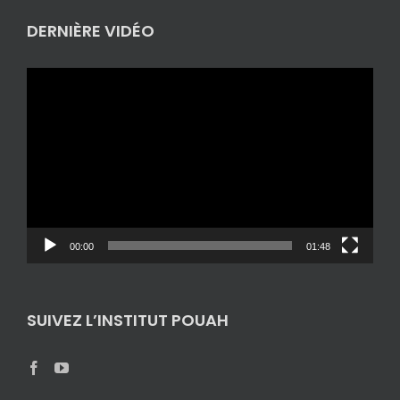
DERNIÈRE VIDÉO
Lecteur
vidéo
00:00
01:48
SUIVEZ L’INSTITUT POUAH