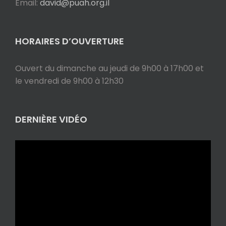
Email:
david@puah.org.il
HORAIRES D’OUVERTURE
Ouvert du dimanche au jeudi de 9h00 à 17h00 et
le vendredi de 9h00 à 12h30
DERNIÈRE VIDÉO
Lecteur
vidéo