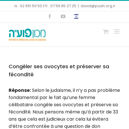
Skip
Is : 02 651 50 50 | Fr : 07 59 95 37 25
|
david@puah.org.il
to
Facebook
YouTube
content
Ouvrir la barre d’outils
Congèler ses ovocytes et préserver sa
fécondité
Réponse:
Selon le judaïsme, il n’y a pas problème
fondamental par le fait qu’une femme
célibataire congèle ses ovocytes et préserve sa
fécondité. Nous pensons même qu’à partir de 33
ans que cela est judicieux car cela lui évitera
d’être confrontée à une question de don