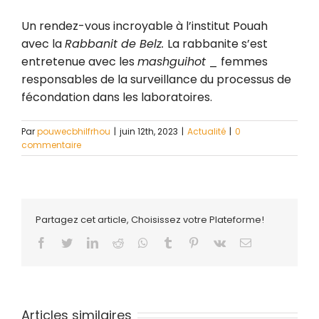
Un rendez-vous incroyable à l’institut Pouah
avec la
Rabbanit de Belz.
La rabbanite s’est
entretenue avec les
mashguihot
_ femmes
responsables de la surveillance du processus de
fécondation dans les laboratoires.
Par
pouwecbhilfrhou
|
juin 12th, 2023
|
Actualité
|
0
commentaire
Partagez cet article, Choisissez votre Plateforme!
Facebook
Twitter
LinkedIn
Reddit
Whatsapp
Tumblr
Pinterest
Vk
Email
Articles similaires