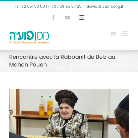
Skip
Is : 02 651 50 50 | Fr : 07 59 95 37 25
|
david@puah.org.il
to
Facebook
YouTube
content
Ouvrir la barre d’outils
Rencontre avec la Rabbanit de Belz au
Mahon Pouah
Voir
l'image
agrandie